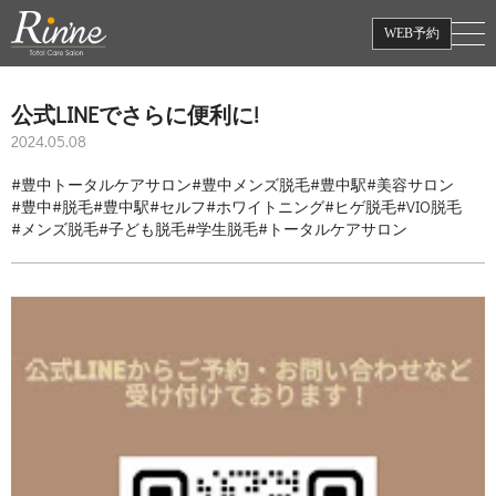
WEB予約
公式LINEでさらに便利に!
2024.05.08
#豊中トータルケアサロン
#豊中メンズ脱毛
#豊中駅
#美容サロン
#豊中
#脱毛
#豊中駅
#セルフ
#ホワイトニング
#ヒゲ脱毛
#VIO脱毛
#メンズ脱毛
#子ども脱毛
#学生脱毛
#トータルケアサロン