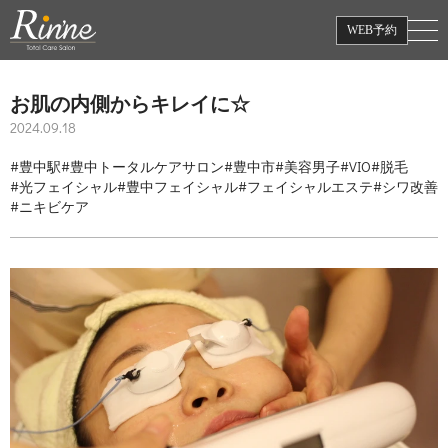
WEB予約
お肌の内側からキレイに☆
2024.09.18
#豊中駅
#豊中トータルケアサロン
#豊中市
#美容男子
#VIO
#脱毛
#光フェイシャル
#豊中フェイシャル
#フェイシャルエステ
#シワ改善
#ニキビケア