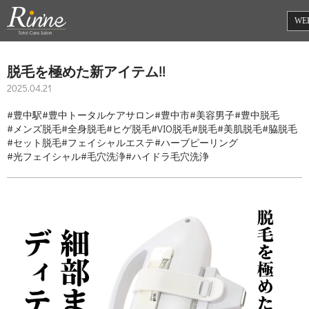
WE
脱毛を極めた新アイテム!!
2025.04.21
#豊中駅
#豊中トータルケアサロン
#豊中市
#美容男子
#豊中脱毛
#メンズ脱毛
#全身脱毛
#ヒゲ脱毛
#VIO脱毛
#脱毛
#美肌脱毛
#脇脱毛
#セット脱毛
#フェイシャルエステ
#ハーブピーリング
#光フェイシャル
#毛穴洗浄
#ハイドラ毛穴洗浄